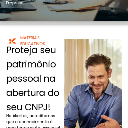
Empresa
MATERIAIS
EDUCATIVOS
Proteja seu
patrimônio
pessoal na
abertura do
seu CNPJ!
Na Akartos, acreditamos
que o conhecimento é
uma ferramenta essencial