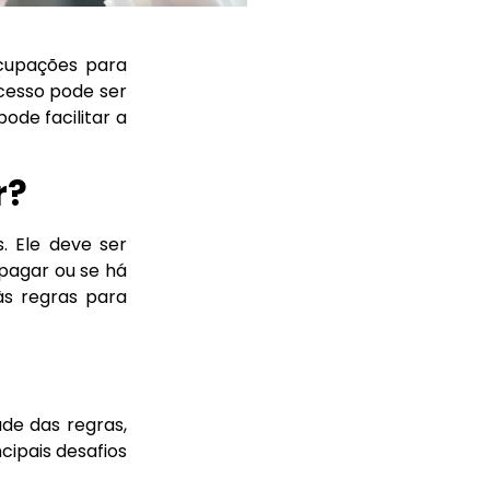
cupações para
ocesso pode ser
ode facilitar a
r?
. Ele deve ser
 pagar ou se há
 às regras para
de das regras,
cipais desafios