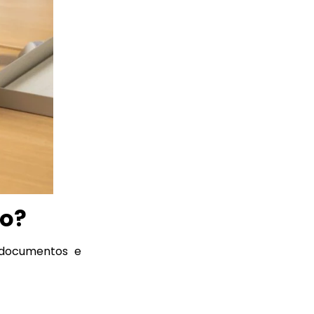
ão?
s documentos e