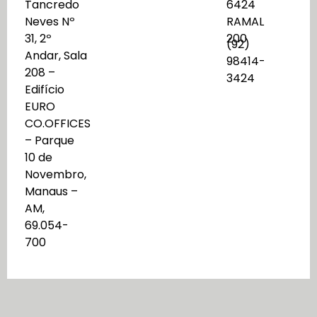
Tancredo
6424
Neves Nº
RAMAL
31, 2º
200
(92)
Andar, Sala
98414-
208 –
3424
Edifício
EURO
CO.OFFICES
– Parque
10 de
Novembro,
Manaus –
AM,
69.054-
700