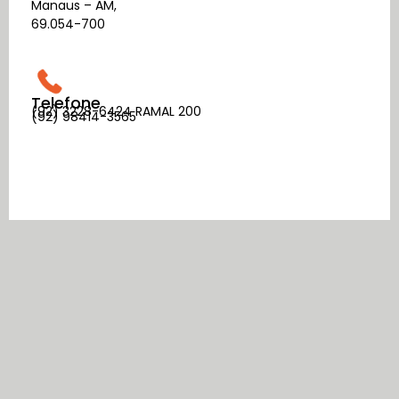
Manaus – AM,
69.054-700
Telefone
(92) 3228-6424 RAMAL 200
(92) 98414-3565