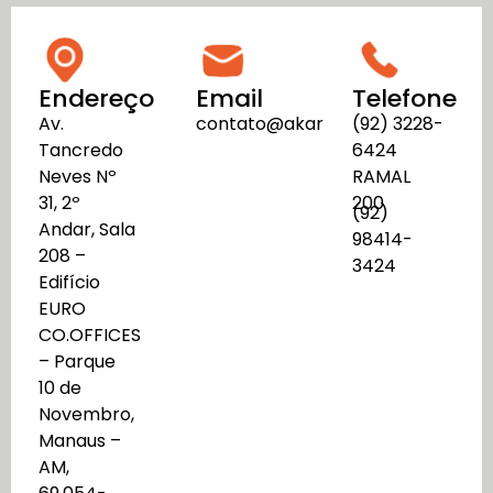
Endereço
Email
Telefone
Av.
contato@akartos.com
(92) 3228-
Tancredo
6424
Neves Nº
RAMAL
31, 2º
200
(92)
Andar, Sala
98414-
208 –
3424
Edifício
EURO
CO.OFFICES
– Parque
10 de
Novembro,
Manaus –
AM,