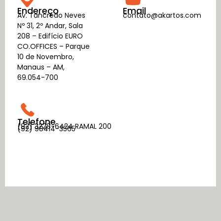
Endereço
Email
Av. Tancredo Neves
contato@akartos.com
Nº 31, 2º Andar, Sala
208 – Edifício EURO
CO.OFFICES – Parque
10 de Novembro,
Manaus – AM,
69.054-700
Telefone
(92) 3228-6424 RAMAL 200
(92) 98414-3565