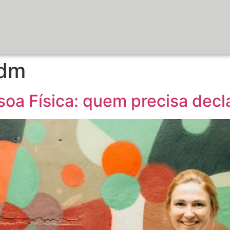
ddm
oa Física: quem precisa decl